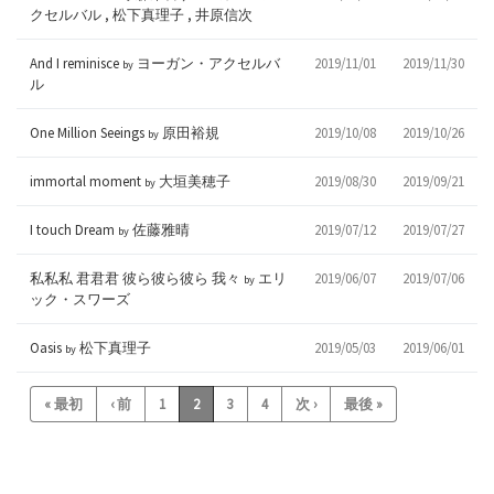
クセルバル , 松下真理子 , 井原信次
And I reminisce
ヨーガン・アクセルバ
2019/11/01
2019/11/30
by
ル
One Million Seeings
原田裕規
2019/10/08
2019/10/26
by
immortal moment
大垣美穂子
2019/08/30
2019/09/21
by
I touch Dream
佐藤雅晴
2019/07/12
2019/07/27
by
私私私 君君君 彼ら彼ら彼ら 我々
エリ
2019/06/07
2019/07/06
by
ック・スワーズ
Oasis
松下真理子
2019/05/03
2019/06/01
by
« 最初
‹ 前
1
2
3
4
次 ›
最後 »