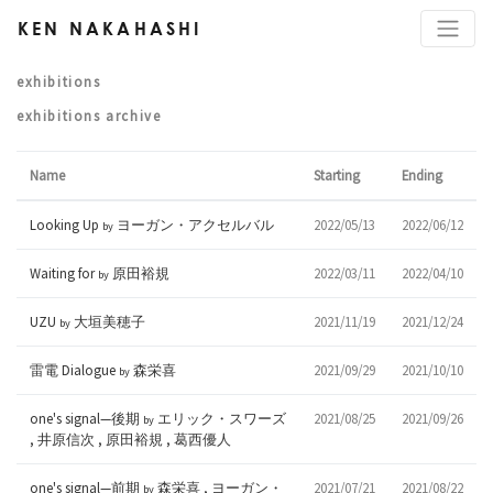
KEN NAKAHASHI
exhibitions
exhibitions archive
Name
Starting
Ending
Looking Up
ヨーガン・アクセルバル
2022/05/13
2022/06/12
by
Waiting for
原田裕規
2022/03/11
2022/04/10
by
UZU
大垣美穂子
2021/11/19
2021/12/24
by
雷電 Dialogue
森栄喜
2021/09/29
2021/10/10
by
one's signal—後期
エリック・スワーズ
2021/08/25
2021/09/26
by
, 井原信次 , 原田裕規 , 葛西優人
one's signal—前期
森栄喜 , ヨーガン・
2021/07/21
2021/08/22
by