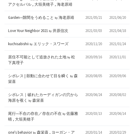
アクセルバル , 大垣美穂子 , 海老原靖
Garden—隙間をうめること
海老原靖
2021/05/21
2021/06/20
by
Love Your Neighbor 2021
井原信次
2021/03/03
2021/04/18
by
kuchisabishii
エリック・スワーズ
2020/11/20
2021/01/24
by
居住不可能として追放された土地
松
2020/09/16
2020/11/01
by
下真理子
シボレス | 鼓動に合わせて目を瞬く
森
2020/08/05
2020/09/06
by
栄喜
シボレス｜破れたカーディガンの穴から
2020/06/24
2020/08/02
海原を覗く
森栄喜
by
尾行—不在の存在／存在の不在
佐藤雅
2020/03/13
2020/06/14
by
晴 , 大垣美穂子
one's behavior
森栄喜 , ヨーガン・ア
2020/01/14
2020/02/29
by