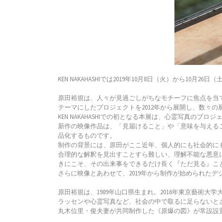
KEN NAKAHASHIでは2019年10月8日（火）から10月26
原田裕規は、人々が見過ごしがちなモチーフに焦点を当
テーマにしたプロジェクトを2012年から展開し、数々
KEN NAKAHASHIでの初となる本展は、心霊写真
新作の映像作品は、「見届けること」や「意味を与える
品化するものです。
制作の背景には、原田がここ近年、個人的にも社会的に
合理的な解釈を見出すことすら難しい、理解不能な悪意
きにこそ、その出来事をできるだけ長く『ただ見る』こ
さらに映像とあわせて、2019年から制作が始められた
原田裕規は、1989年山口県生まれ。2016年東京藝術
ラッセンや心霊写真など、社会の中で取るに足らないとさ
丸木位里・俊夫妻が共同制作した《原爆の図》が常設設置されて