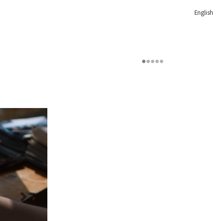
English
Next