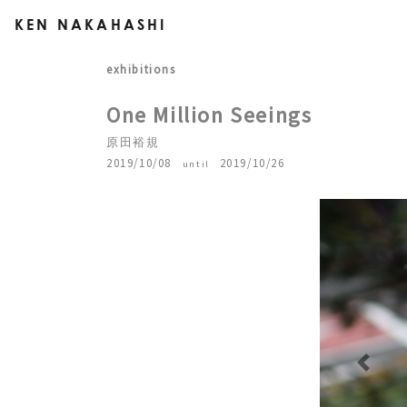
KEN NAKAHASHI
exhibitions
One Million Seeings
原田裕規
2019/10/08
2019/10/26
until
Previous