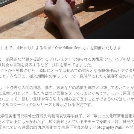
日（土）まで、原田裕規による個展「One Million Seeings」を開催いたします。
て、挑発的な問題を提起するプロジェクトで知られる美術家です。バブル期
の展覧会や書籍を発表するなど、注目を集めてきました。
のプロジェクトから発展させた、原田にとっては初めての試みとなる映像作品とデジ
こと」を念頭に、搬入期間中のギャラリーで十数時間にわたり観客不在のパ
も、不条理な人間の憎悪、暴力、嫉妬などの感情を体験／目撃してきたこと
に見舞われたとき、私たちはつい言葉を失ってしまいがちです。しかし原田
とによって、新しい意味や存在理由を組み立て直すことができるのではない
デジタルコラージュの新シリーズも展示される予定です。
大学大学院美術研究科修士課程先端芸術表現専攻修了。2017年には文化庁新進
れているにもかかわらず、広く認知されているモチーフを取り上げ、挑発的な
いる原爆の図 丸木美術館で個展「写真の壁：Photography Wall」を