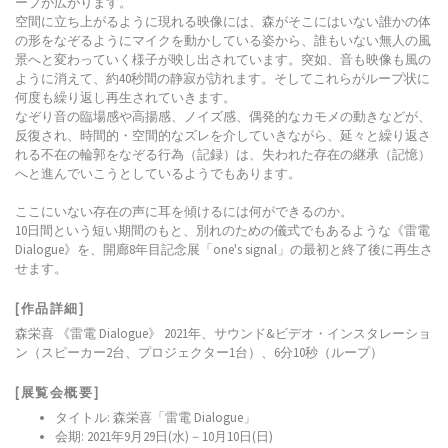
ープが広がります。
空間に立ち上がるように現れる映像には、森がそこにはいない誰かの体
の形をなぞるようにマイクを動かしている姿から、誰もいない無人の風
景へと変わっていく様子が映し出されています。突如、音も映像も風の
ように消えて、約40秒間の静寂が訪れます。そしてこれらがループ状に
何度も繰り返し再生されていきます。
なぞり音の臨場感や高揚感、ノイズ感、偶発的なカモメの動きなどが、
反復され、時間的・空間的なズレを介していきながら、延々と繰り返さ
れる不在の輪郭をなぞる行為（記録）は、失われた存在の継承（記憶）
へと進んでいこうとしているようでもあります。
ここにいない存在の声に耳を傾けるには何ができるのか。
10日間という短い期間のもと、別れのための儀式でもあるような《雷電
Dialogue》を、開廊8年目記念展「one's signal」の最初と終了後に再生さ
せます。
[作品詳細]
森栄喜 《雷電 Dialogue》 2021年、サウンド&ビデオ・インスタレーショ
ン（スピーカー2台、プロジェクター1台）、6分10秒（ループ）
[展覧会概要]
タイトル: 森栄喜「雷電 Dialogue」
会期: 2021年9月29日(水)－10月10日(日)