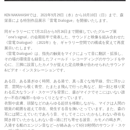
KEN NAKAHASHIでは、2021年9月29日（水）から10月10日（日）まで、森
栄喜による特別作品展示「雷電 Dialogue」を開催いたします。
同ギャラリーにて7月21日から9月26日まで開催していたグループ展
「one’s signal」の会期前半で発表した、サウンドと映像を組み合わせた
《雷電 Dialogue》（2021年）を、ギャラリー空間での構成を変えて再度
展示いたします。
《雷電 Dialogue》は、指先の触覚をマイクによって音に翻訳・拡張し、
その場の環境音も録音したフィールド・レコーディングのサウンドを中
心に、三脚に設置したカメラが捉えた定点映像が合わせられたサウンド
&ビデオ・インスタレーションです。
ある日、ある過ぎゆく時間、ある港で、真っ直ぐな地平線、空に浮かぶ
雲、雲間から覗く青空、たまたま飛んで行った鳥など、刻一刻と移り変
わる広大なランド・スケープを背景に、森がマイクでそこにはいない誰
か—不在の輪郭—をゆっくりとなぞっています。
衣類や皮膚、頭髪などのあらゆる起伏を移動しながら、マイクは人間の
聴覚の範囲を超えて存在、発生する音を掬いとっています。また、森の
耳には聞こえていたであろう音、そしてそこにいたかもしれない存在も
聞き得ていたかもしれない音—港に打ち寄せる波音、カモメの鳴き声、
入港する船のエンジン音など—が絡みあって6分10秒間のサウンド・スケ