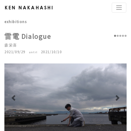
KEN NAKAHASHI
exhibitions
雷電 Dialogue
森栄喜
2021/09/29
2021/10/10
until
Previous
Next