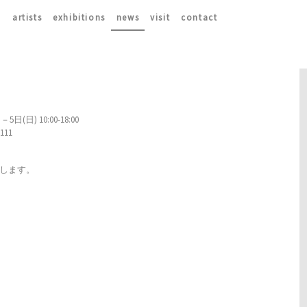
artists
exhibitions
news
visit
contact
) 10:00-18:00
111
いたします。