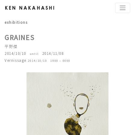
KEN NAKAHASHI
exhibitions
GRAINES
平野傑
2014/10/10
2014/11/08
until
Vernissage
2014/10/10 1900 – 0000