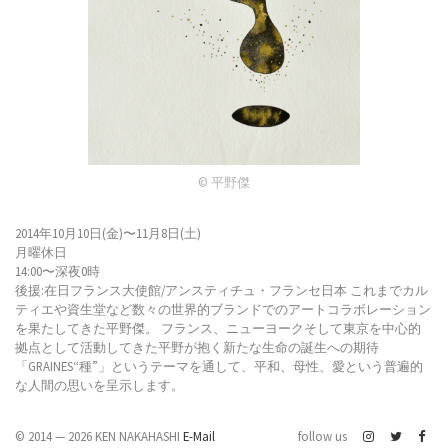
© 平野傑
2014年10月10日(金)〜11月8日(土)
月曜休日
14:00〜深夜0時
後援:在日フランス大使館/アンスティチュ・フランセ日本 これまでカル
ティエや資生堂など数々の世界的ブランドでのアートコラボレーション
を果たしてきた平野傑。 フランス、ニューヨークそして東京を中心的
拠点として活動してきた平野が抱く新たな生命の誕生への期待
「GRAINES“種”」というテーマを通して、平和、母性、愛という普遍的
な人間の思いを呈示します。
© 2014 — 2026 KEN NAKAHASHI
E-Mail
follow us