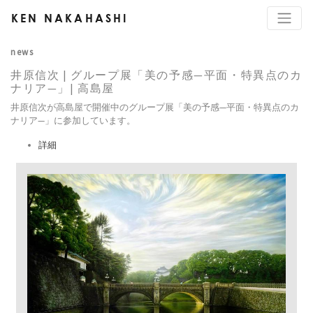
KEN NAKAHASHI
news
井原信次 | グループ展「美の予感—平面・特異点のカ
ナリア—」| 高島屋
井原信次が高島屋で開催中のグループ展「美の予感—平面・特異点のカ
ナリア—」に参加しています。
詳細