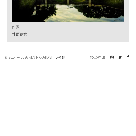
作家
井原信次
© 2014 — 2026 KEN NAKAHASHI
E-Mail
follow us