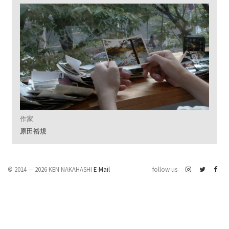
作家
原田裕規
© 2014 — 2026 KEN NAKAHASHI
E-Mail
follow us