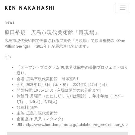
KEN NAKAHASHI
news
原田裕規｜広島市現代美術館「再現場」
広島市現代美術館で開催される展覧会「再現場」で原田裕規の《One
Million Seeings》（2019年）が展示されています。
info
「オープン・プログラム 再現場 休館中の長期プロジェクト振り
返り」
会場: 広島市現代美術館 展示室B-1
会期: 2023年11月3日（金・祝）– 2024年3月17日（日）
開館時間: 10:00– 17:00（入場は閉館の30分前まで）
休館日: 月曜日（ただし1/8、2/12は開館）、年末年始（12/27—
1/1）、1/9(火)、2/13(火)
観覧料: 無料
主催: 広島市現代美術館
企画協力: 又又（マタマタ）
URL: https://www.hiroshima-moca.jp/exhibition/re_presentation_site