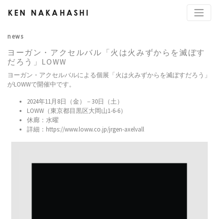
KEN NAKAHASHI
news
ヨーガン・アクセルバル「火は火みずからを滅ぼす
だろう」LOWW
ヨーガン・アクセルバルによる個展「火は火みずからを滅ぼすだろう」
がLOWWで開催中です。
2024年11月8日（金）－30日（土）
LOWW（東京都目黒区大岡山1-6-6）
休廊：水曜
詳細：https://www.loww.co.jp/jrgen-axelvall