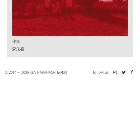
作家
森栄喜
© 2014 — 2026 KEN NAKAHASHI
E-Mail
follow us