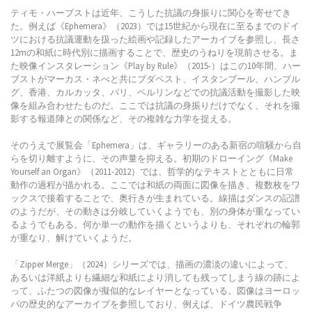
ティモ・ハーブストは近年、こうした抗議の身振りに関心を寄せてき
た。例えば《Ephemera》（2023）では15世紀から現在に至るまでのドイ
ツにおける抗議運動を扱った絵画や記録したアーカイブを参照し、長さ
12mの和紙に時代別に描画することで、歴史のうねりを現前させる。ま
た映像インスタレーション《Play by Rule》（2015-）はこの10年間、ハー
ブストがマーカス・ネべと共にブダペスト、イスタンブール、ハンブル
グ、香港、カルカッタ、パリ、ベルリンなどでの抗議活動を撮影した映
像を組み合わせたものだ。ここでは抗議の身振りだけでなく、それを撮
影する報道陣との関係など、その複雑な力学を捉える。
そのうえで展覧会「Ephemera」は、ギャラリーのある新宿の喧騒から自
らを切り離すように、その声量を抑える。初期のドローイング《Make
Yourself an Organ》（2011-2012）では、哲学的なテキストとともに日常
動作の過程が描かれる。ここでは和紙の両面に図像を描き、複数枚をワ
ックスで接着することで、奥行きが生まれている。線描はダンスの記譜
のようだが、その動きは分岐していくようでも、別の身体が重なってい
るようでもある。何か単一の動作を描くというよりも、それぞれの輪郭
が重なり、解けていくようだ。
「Zipper Merge」（2024）シリーズでは、描画の濃淡の違いによって、
あるいは洋紙よりも繊細な和紙により消しても残ってしまう線の跡によ
って、ふたつの図像が擬似的なレイヤーとなっている。図像はヨーロッ
パの歴史的なアーカイブを参照しており、例えば、ドイツ農民戦争