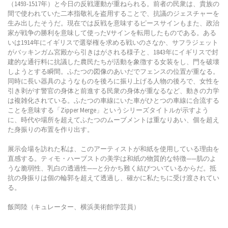
（1493-1517年）と今日の反戦運動が重ねられる。前者の民衆は、貴族の
間で使われていた二本指敬礼を盗用することで、抗議のジェスチャーを
生み出したそうだ。現在では反戦を意味するピースサインもまた、政治
家が戦争の勝利を意味して使ったVサインを転用したものである。ある
いは1914年にイギリスで選挙権を求める戦いのさなか、サフラジェット
がバッキンガム宮殿から引きはがされる様子と、1843年にイギリスで封
建的な通行料に抗議した農民たちが活動を象徴する女装をし、門を破壊
しようとする瞬間。ふたつの図像のあいだでフェンスの位置が重なる。
同時に長い器具のようなものを後ろに振り上げる人物の後ろで、女性を
引き剥がす警官の身体と前進する民衆の身体が重なるなど、動きの力学
は複雑化されている。ふたつの車線にいた車がひとつの車線に合流する
ことを意味する「Zipper Merge」というシリーズタイトルが示すよう
に、時代や場所を超えてふたつのムーブメントは重なりあい、個を超え
た身振りの布置を作り出す。
展示会場を訪れた私は、このアーティストが和紙を使用している理由を
直感する。ティモ・ハーブスト​​の美学は和紙の物質的な特徴——肌のよ
うな脆弱性、乳白の透過性——と分かち難く結びついているからだ。抵
抗の身振りは個の輪郭を超えて透過し、確かに私たちに受け渡されてい
る。
飯岡陸（キュレーター、横浜美術館学芸員）