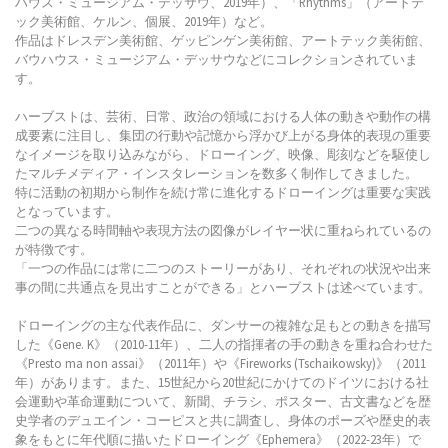
ハウス・ミュージアム・デッサウ、2019年）、「Rhythms」（アートテ
ック美術館、ケルン、個展、2019年）など。
作品はドレスデン美術館、ゲッピンゲン美術館、アートテック美術館、
バウハウス・ミュージアム・デッサウなどにコレクションされていま
す。
ハーブストは、芸術、日常、政治の領域における人体の動きや動作の構
成要素に注目し、集団の行動や記憶から浮かび上がる身体的表現の重要
なイメージを取り込みながら、ドローイング、映像、彫刻などを駆使し
たマルチメディア・インスタレーションを数多く制作してきました。
特に活動の初期から制作を続け常に進化するドローイングは重要な実践
となっています。
二つの異なる時間軸や表現方法の図像がレイヤー状に重ねられているの
が特徴です。
「一つの作品には常に二つのストーリーがあり、それぞれの状況や出来
事の間に共通点を見出すことができる」とハーブストは述べています。
ドローイングの主な代表作品に、ダンサーの複雑な足もとの動きを描写
した《Gene. K》（2010-11年）、二人の指揮者の手の動きを重ね合わせた
《Presto ma non assai》（2011年）や《Fireworks (Tschaikowsky)》（2011
年）があります。また、15世紀から20世紀にかけてのドイツにおける社
会運動や革命運動について、新聞、チラシ、ポスター、古文書などを歴
史学者のデュエイン・コーピスと共に調査し、身体のポーズや歴史的表
象をもとに年代順に描いたドローイング《Ephemera》（2022-23年）で