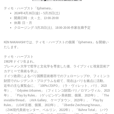
ティモ・ハーブスト「Ephemera」
2024年4月26日(金)－5月25日(土)
開廊日時：火－土、13:00-20:00
休廊: 日・月
クロージング: 5月25日(土)、18:00-20:00 作家在廊予定
KEN NAKAHASHIでは、ティモ・ハーブストの個展「Ephemera」を開催い
たします。
ティモ・ハーブスト
1982年ドイツ生まれ。
ブレーメン大学で哲学と文化学を専攻した後、ライプツィヒ視覚芸術ア
カデミーで美術を学ぶ。
ドイツ政府によるパリ国際芸術都市でのフェローシップや、フィミンコ
財団でのレジデンス・プログラムを経て、現在はパリを拠点に活動。
近年の主な展覧会に、「100% L'EXPO」（ラ・ヴィレット、パリ、2023
年）、「Odysées Urbaines」（フィミンコ財団パリ／ロマンヴィル、2023
年）、「Play by Rules」（ゲッピンゲン美術館、個展、2023年）、「The
invisible thread」（AVA Gallery、 ケープタウン、2023年）、「Play by
Rules」（LOAF京都、個展、2022年）、「Überdie Zeichnung hinaus」
（ZAK現代美術センター、ベルリン、2022年）、「Bühne Total」（バウ