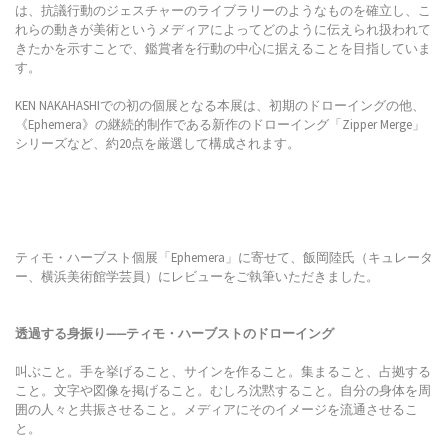
は、抗議行動のジェスチャーのライブラリーのようなものを確立し、こ
れらの動きが美術というメディアによってどのように伝えられ扱われて
きたかを示すことで、鑑賞者を行動の中心に据えることを目指していま
す。
KEN NAKAHASHIでの初の個展となる本展は、初期のドローイングの他、
《Ephemera》の継続的制作である新作のドローイング「Zipper Merge」
シリーズなど、約20点を厳選して構成されます。
ティモ・ハーブスト個展「Ephemera」に寄せて、飯岡陸氏（キュレータ
ー、横浜美術館学芸員）にレビューをご執筆いただきました。
透過する身振り——ティモ・ハーブストのドローイング
叫ぶこと。手を挙げること、サインを作ること。集まること、占拠する
こと。文字や図像を掲げること。むしろ沈黙すること。自分の身体を周
囲の人々と共振させること。メディアにそのイメージを流通させるこ
と。