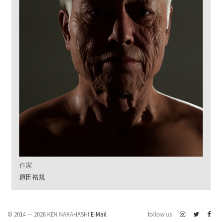
作家
原田裕規
© 2014 — 2026 KEN NAKAHASHI
E-Mail
follow us