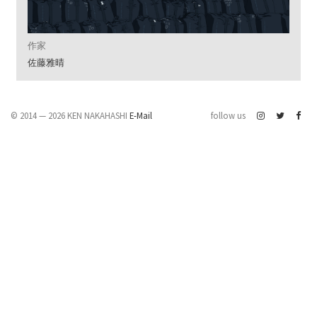
作家
佐藤雅晴
© 2014 — 2026 KEN NAKAHASHI
E-Mail
follow us