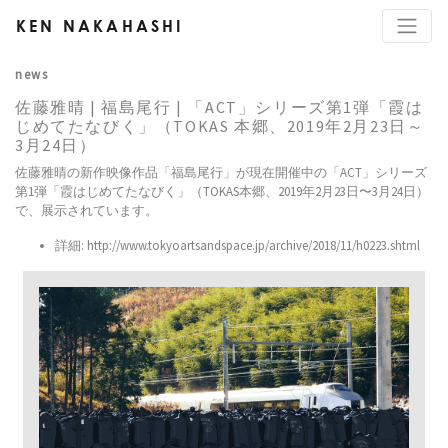
KEN NAKAHASHI
news
佐藤雅晴 | 福島尾行 | 「ACT」シリーズ第1弾「霞は
じめてたなびく」（TOKAS 本郷、2019年2月23日～
3月24日）
佐藤雅晴の新作映像作品「福島尾行」が現在開催中の「ACT」シリーズ
第1弾「霞はじめてたなびく」（TOKAS本郷、2019年2月23日〜3月24日）
で、展示されています。
詳細:
http://www.tokyoartsandspace.jp/archive/2018/11/h0223.shtml